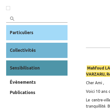
Particuliers
Collectivités
Sensibilisation
Mahfoud LAA
VARZARU, Ro
Évènements
Cher Ami ,
Voici 10 ans 
Publications
Le centre‐vi
tranquillité.