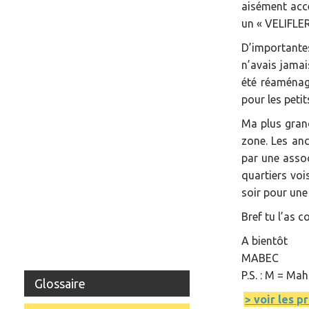
aisément acce
un « VELIFLER
D’importante
n’avais jamai
été réaménag
pour les petit
Ma plus grand
zone. Les anc
par une asso
quartiers voi
soir pour une
Bref tu l’as 
A bientôt
MABEC
P.S. : M = Ma
Glossaire
> voir les p