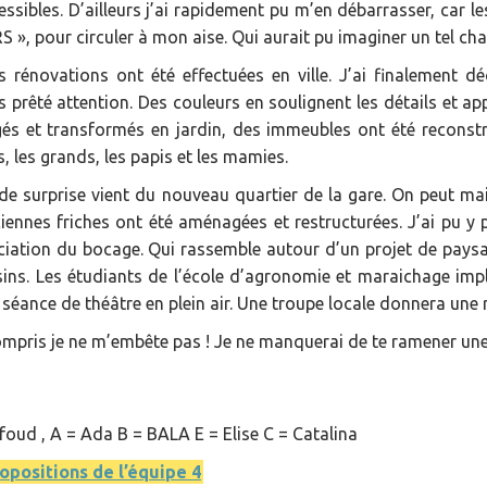
ssibles. D’ailleurs j’ai rapidement pu m’en débarrasser, car le
S », pour circuler à mon aise. Qui aurait pu imaginer un tel ch
s rénovations ont été effectuées en ville. J’ai finalement d
s prêté attention. Des couleurs en soulignent les détails et ap
és et transformés en jardin, des immeubles ont été reconstr
s, les grands, les papis et les mamies.
e surprise vient du nouveau quartier de la gare. On peut main
iennes friches ont été aménagées et restructurées. J’ai pu y p
ciation du bocage. Qui rassemble autour d’un projet de paysa
sins. Les étudiants de l’école d’agronomie et maraichage impla
 séance de théâtre en plein air. Une troupe locale donnera une 
compris je ne m’embête pas ! Je ne manquerai de te ramener une 
hfoud , A = Ada B = BALA E = Elise C = Catalina
ropositions de l’équipe 4