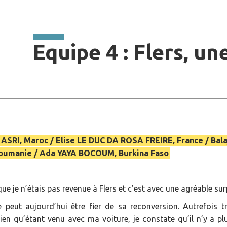
Equipe 4 : Flers, une
SRI, Maroc / Elise LE DUC DA ROSA FREIRE, France / Bala
umanie / Ada YAYA BOCOUM, Burkina Faso
que je n’étais pas revenue à Flers et c’est avec une agréable su
lle peut aujourd’hui être fier de sa reconversion. Autrefois
 Bien qu’étant venu avec ma voiture, je constate qu’il n’y a 