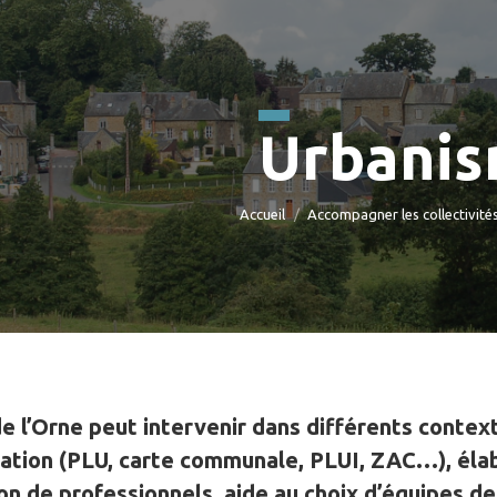
Urbani
Vous êtes ici :
Accueil
Accompagner les collectivité
 l’Orne peut intervenir dans différents contex
cation (PLU, carte communale, PLUI, ZAC…), élab
on de professionnels, aide au choix d’équipes de