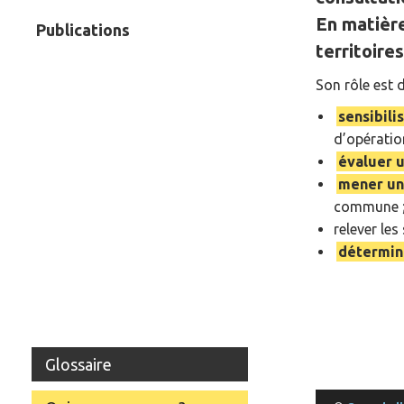
En matière
Publications
territoire
Son rôle est d
sensibil
d’opération
évaluer 
mener un 
commune 
relever les
détermin
Glossaire